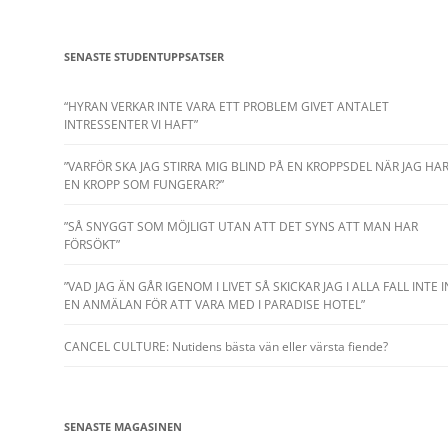
SENASTE STUDENTUPPSATSER
“HYRAN VERKAR INTE VARA ETT PROBLEM GIVET ANTALET
INTRESSENTER VI HAFT”
”VARFÖR SKA JAG STIRRA MIG BLIND PÅ EN KROPPSDEL NÄR JAG HA
EN KROPP SOM FUNGERAR?”
”SÅ SNYGGT SOM MÖJLIGT UTAN ATT DET SYNS ATT MAN HAR
FÖRSÖKT”
”VAD JAG ÄN GÅR IGENOM I LIVET SÅ SKICKAR JAG I ALLA FALL INTE I
EN ANMÄLAN FÖR ATT VARA MED I PARADISE HOTEL”
CANCEL CULTURE: Nutidens bästa vän eller värsta fiende?
SENASTE MAGASINEN